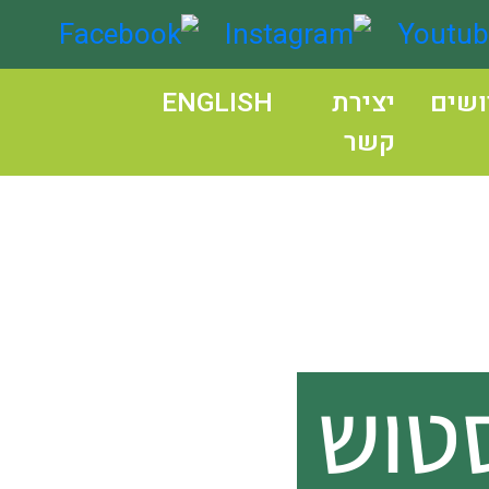
vish.rest
ושים
יצירת
ENGLISH
קשר
סטוש