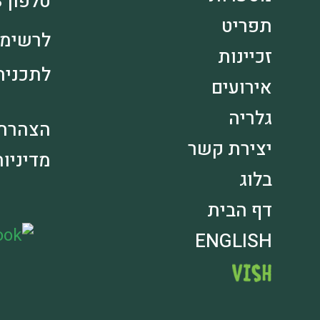
טלפון 1-700-500-148
תפריט
לרשימ
זכיינות
לתכני
אירועים
גלריה
הצהרת 
יצירת קשר
מדיניו
בלוג
דף הבית
ENGLISH
VISH