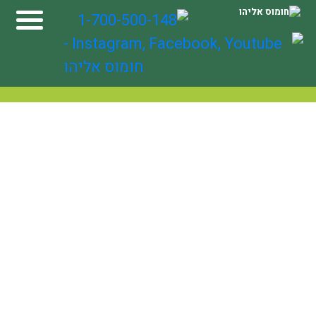
Ski
t
conten